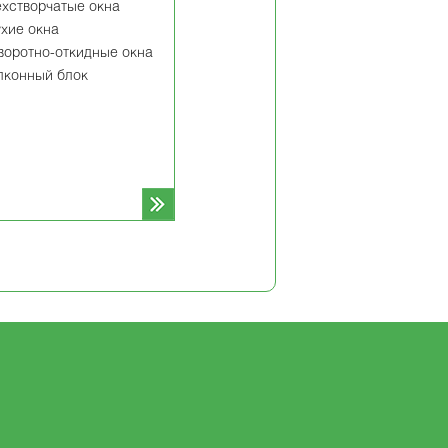
ехстворчатые окна
ухие окна
воротно-откидные окна
лконный блок