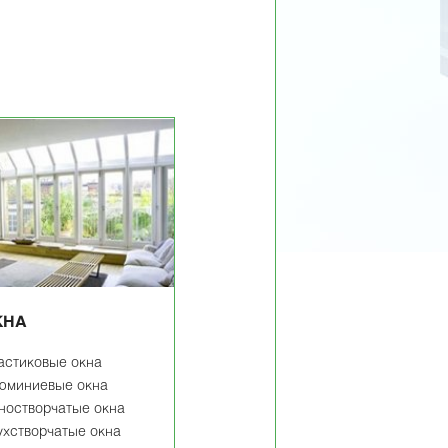
КНА
астиковые окна
юминиевые окна
ностворчатые окна
ухстворчатые окна