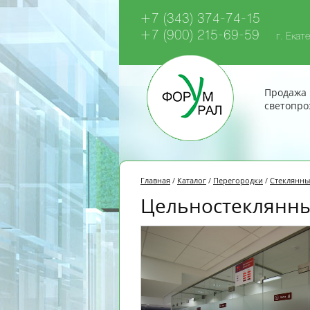
+7 (343) 374-74-15
+7 (900) 215-69-59
г. Екате
Продажа 
светопро
Главная
/
Каталог
/
Перегородки
/
Cтеклянны
Цельностеклянны