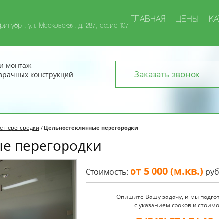
ГЛАВНАЯ
ЦЕНЫ
КА
ринубрг, ул. Московская, д. 287, офис 107
и монтаж
Заказать звонок
зрачных конструкций
е перегородки
/
Цельностеклянные перегородки
е перегородки
от 5 000 (м.кв.)
Стоимость:
руб
Опишите Вашу задачу, и мы подго
с указанием сроков и стоимо