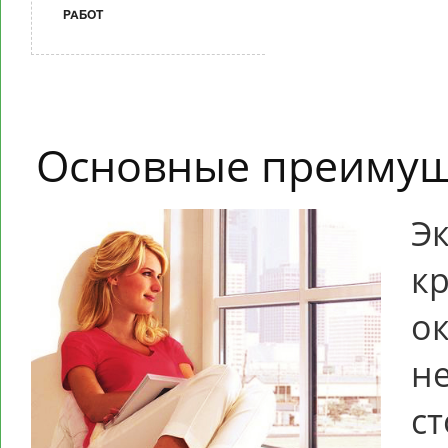
РАБОТ
Основные преимущ
Э
к
ок
не
ст