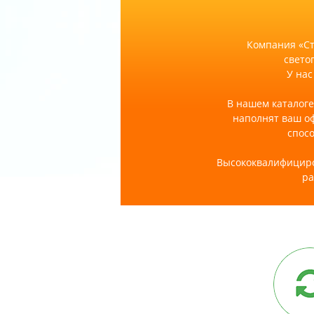
Компания «Ст
свето
У нас
В нашем каталоге
наполнят ваш о
спосо
Высококвалифициро
ра