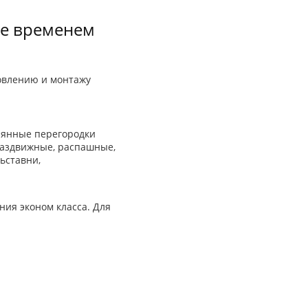
ое временем
товлению и монтажу
лянные перегородки
раздвижные, распашные,
ьставни,
ния эконом класса. Для