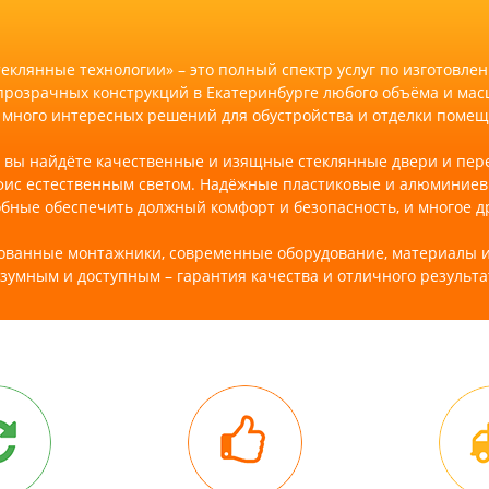
еклянные технологии» – это полный спектр услуг по изготовле
прозрачных конструкций в Екатеринбурге любого объёма и мас
 много интересных решений для обустройства и отделки поме
 вы найдёте качественные и изящные стеклянные двери и пер
фис естественным светом. Надёжные пластиковые и алюминиевы
бные обеспечить должный комфорт и безопасность, и многое д
ванные монтажники, современные оборудование, материалы 
зумным и доступным – гарантия качества и отличного результа