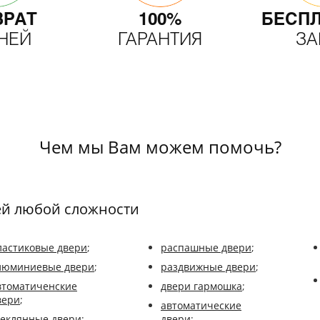
ВРАТ
100%
БЕСП
ДНЕЙ
ГАРАНТИЯ
ЗА
Чем мы Вам можем помочь?
ей любой сложности
ластиковые двери
;
распашные двери
;
люминиевые двери
;
раздвижные двери
;
втоматиченские
двери гармошка
;
вери
;
автоматические
теклянные двери
;
двери
;