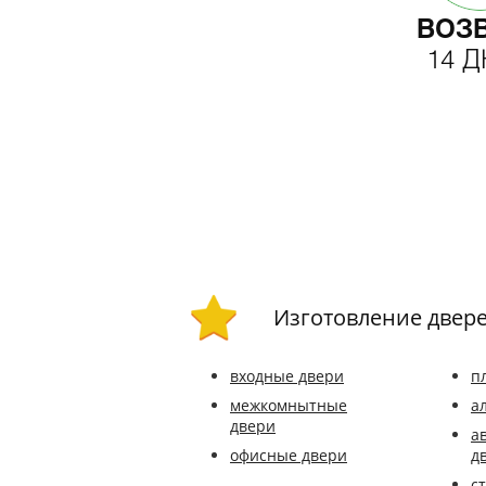
ВОЗ
14 
Изготовление двер
входные двери
п
межкомнытные
а
двери
а
офисные двери
д
с