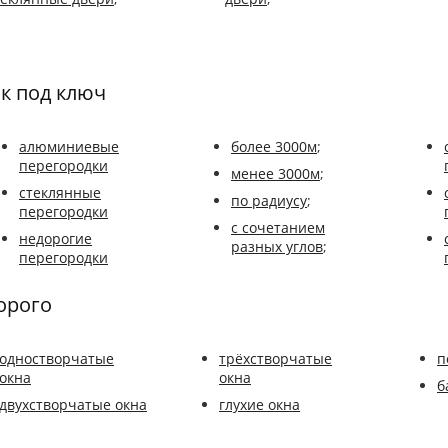
к под ключ
алюминиевые
более 3000м
;
перегородки
менее 3000м
;
стеклянные
по радиусу
;
перегородки
с сочетанием
недорогие
разных углов
;
перегородки
орого
одностворчатые
трёхстворчатые
п
окна
окна
б
двухстворчатые окна
глухие окна