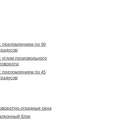
с преломлением по 90
градусов
;
с углом произвольного
поворота
;
с преломлением по 45
градусов
;
оворотно-откидные окна
алконный блок