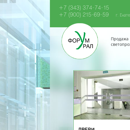
+7 (343) 374-74-15
+7 (900) 215-69-59
г. Екате
Продажа 
светопро
ДВЕРИ