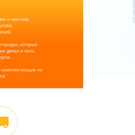
нию и монтажу
штаба.
щений.
егородки, которые
е двери и окна,
ругое.
и комплектующие по
та!